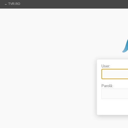
← TVR.RO
User:
Parolă: